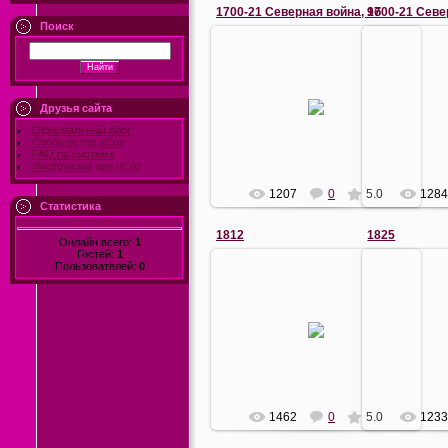
1700-21 Северная война, 9б
1700-21 Севе
Поиск
20.04.2010
2
Сражение при Гангуте. 27 июля
Сражение пр
1714.
Друзья сайта
Художник А.П. Боголюбов. 1875-
Художник А.
1877
Официальный блог
Сообщество uCoz
Ермаков
FAQ по системе
Инструкции для uCoz
1207
0
5.0
128
Статистика
1812
1825
Онлайн всего:
1
Гостей:
1
Пользователей:
0
1
Николай I 
04.07.2011
гвардии Сап
дворе Зимнег
Ермаков
В.Н
1462
0
5.0
123