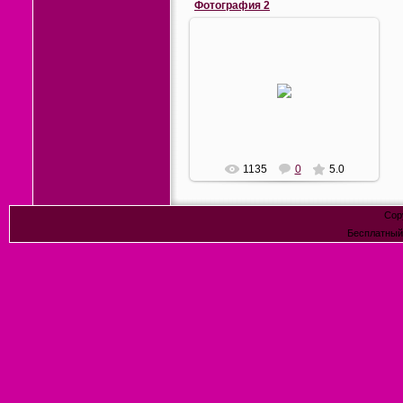
Фотография 2
03.07.2011
Группа офицеров Лейб-
гвардейского саперного
батальона
2051
1135
0
5.0
Cop
Бесплатны