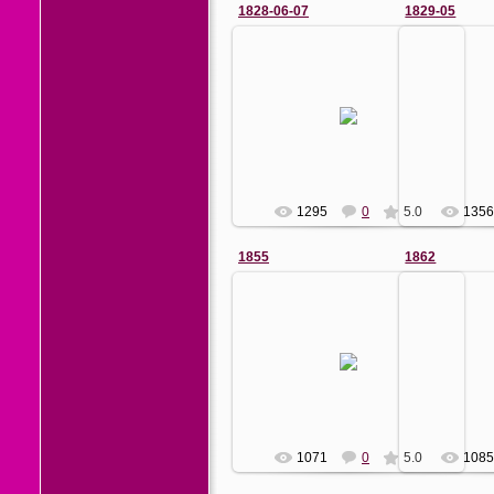
1828-06-07
1829-05
05.07.2011
0
...штурм был отбит, но когда
Бриг "Мерк
через 3 дня после того
двумя тур
последовала сдача Мачина, то
Айвазов
комендант Браилова, видя себя
"Меркури
отреза...
Ермаков
1295
0
5.0
135
1855
1862
04.07.2011
0
Ермаков
1071
0
5.0
108