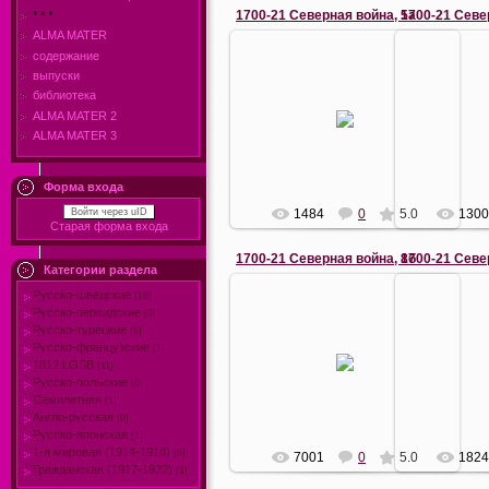
1700-21 Северная война, 5а
1700-21 Севе
* * *
ALMA MATER
содержание
17.04.2010
1
выпуски
"Штурм крепости Нотебург 11
Н
библиотека
октября 1702 года".
некогда др
ALMA MATER 2
А. Е. Коцебу, 1846.
Орешек, к
ALMA MATER 3
Картина находится в
Невы и Л
Центральном вое...
Петр
Ермаков
Форма входа
Войти через uID
1484
0
5.0
130
Старая форма входа
1700-21 Северная война, 8б
1700-21 Севе
Категории раздела
Русско-шведские
[16]
Русско-персидские
[0]
1
17.04.2010
Русско-турецкие
[9]
"Пётр I в 
Русско-французские
... Сражение произошло 27.06.1709
[1]
1718, Луи Ка
года близ Полтавы, которую
1812 LGSB
[11]
- 15 июня 17
осаждали шведы.
Русско-польские
[0]
фр
Семилетняя
[1]
Ермаков
Англо-русская
[0]
Русско-японская
[1]
1-я мировая (1914-1918)
[6]
7001
0
5.0
182
Гражданская (1917-1922)
[1]