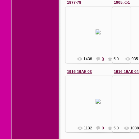
1877-78
1905, ф1
24.07.2011
1
Репродукция картины художника
2 рота 1 В
Дмитриева-Оренбургского
воздухоплав
"Взятый в плен Осман-паша
у д. Ч
перед Александром 2-м в Плевен...
Слева направ
Ермаков
1438
0
5.0
935
1916-19АК-03
1916-19АК-04
06.09.2013
0
Возле штаба 19АК. Выпускники
Торжест
Николаевского ИУ: кавалер ордена
выпускников
св. Георгия 3 и 4 ст. и
проходивши
Георгиевского оружия
центре стол
командующи...
2051
1132
0
5.0
103