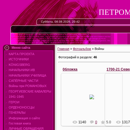
ПЕТРОМ
Суббота, 08.08.2026, 20:42
Меню сайта
Главная
»
Фотоальбом
» Войны
КАРТА ПРОЕКТА
Фотографий в разделе
:
46
ИСТОЧНИКИ
KÖNIGSBERG
0бложка
1700-21 Севе
НАЧАЛЬНИКИ ИВ
НАЧАЛЬНИКИ УЧИЛИЩА
САПЁРНЫЕ ЧАСТИ
Войны при РОМАНОВЫХ
1
ГЕОРГИЕВСКИЕ КАВАЛЕРЫ
04.07.2011
http
1941-1945
ri.3dn.ru/publ
Ермаков
ГЕРОИ
ОРДЕНОНОСЦЫ
ГЕНЕРАЛЫ
Информация о сайте
1140
0
5.0
131
Гостевая книга
ЛИЧНЫЕ ОБРАЩЕНИЯ