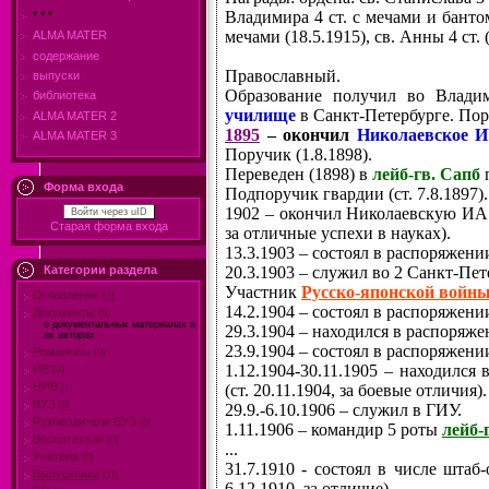
Владимира 4 ст. с мечами и бантом 
* * *
мечами (18.5.1915)
, св. Анны 4 ст. 
ALMA MATER
содержание
Православный.
выпуски
Образование получил во Влади
библиотека
училище
в Санкт-Петербурге. По
ALMA MATER 2
1895
– окончил
Николаевское И
ALMA MATER 3
Поручик (1.8.1898).
Переведен (1898) в
лейб-гв. Сапб
Форма входа
Подпоручик гвардии (ст. 7.8.1897)
1902 – окончил Николаевскую ИА 
Войти через uID
Старая форма входа
за отличные успехи в науках).
13.3.1903 – состоял в распоряжен
20.3.1903 – служил во 2 Санкт-Пе
Категории раздела
Участник
Русско-японской войн
Оглавление
[3]
14.2.1904 – состоял в распоряжен
Документы
[5]
о документальных материалах и
29.3.1904 – находился в распоряж
их авторах
23.9.1904 – состоял в распоряжени
Романовы
[0]
1.12.1904-30.11.1905 – находилс
ИВ
[4]
НИВ
(ст. 20.11.1904, за боевые отличия).
[1]
ВУЗ
[0]
29.9.-6.10.1906 – служил в ГИУ.
Руководители ВУЗ
[0]
1.11.1906 – командир 5 роты
лейб-
Воспитатели
[0]
...
Учителя
[0]
31.7.1910 - состоял в числе шт
Выпускники
[11]
6.12.1910, за отличие).