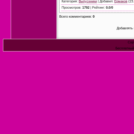
Категория
:
Выпускники
|
Добавил
:
Ермаков
(23.
Просмотров
:
1792
|
Рейтинг
:
0.0
/
0
Всего комментариев
:
0
Добавлять 
Cop
Бесплатны