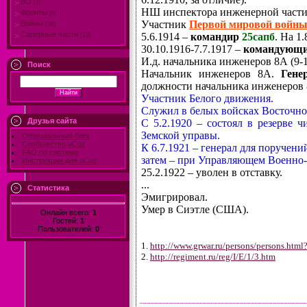
ВО
[1]
НШ инспектора инженерной части 
Фронты
[0]
Участник
Первой мировой войн
Войны
[30]
Саперные части
5.6.1914 –
командир
25сапб
. На 1
[13]
30.10.1916-7.7.1917 –
командующ
И.д. начальника инженеров 8А (9-
Поиск
Начальник инженеров 8А.
Гене
должности начальника инженеров 
Участник Белого движения.
Служил в белых войсках Восточно
Друзья сайта
С 5.2.1920 – состоял в резерве 
Земской управы.
Официальный блог
Сообщество uCoz
К 6.7.1921 – генерал для поруче
FAQ по системе
затем – при Управляющем Военно
Инструкции для uCoz
25.2.1922 – уволен в отставку.
...
Статистика
Эмигрировал.
Умер в Сиэтле (США).
Онлайн всего:
1
Гостей:
1
Пользователей:
0
1.
http://www.grwar.ru/persons/persons.htm
2.
http://regiment.ru/reg/I/E/1/3.htm