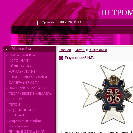
ПЕТРОМ
Суббота, 08.08.2026, 11:14
Меню сайта
Главная
»
Статьи
»
Выпускники
КАРТА ПРОЕКТА
Рыдзевский Н.Г.
ИСТОЧНИКИ
KÖNIGSBERG
НАЧАЛЬНИКИ ИВ
НАЧАЛЬНИКИ УЧИЛИЩА
САПЁРНЫЕ ЧАСТИ
Войны при РОМАНОВЫХ
ГЕОРГИЕВСКИЕ КАВАЛЕРЫ
1941-1945
ГЕРОИ
ОРДЕНОНОСЦЫ
ГЕНЕРАЛЫ
Информация о сайте
Гостевая книга
Награды: ордена: св. Станислава 3 
ЛИЧНЫЕ ОБРАЩЕНИЯ