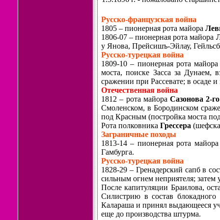
Русско-французская война
1805 – пионерная рота майора
Лев
1806-07 – пионерная рота майора
у Янова, Прейсишъ-Эйлау, Гейльсб
Русско-турецкая война
1809-10 – пионерная рота майор
моста, поиске Засса за Дунаем, 
сражении при Рассевате; в осаде 
Отечественная война
1812 – рота майора
Сазонова 2-г
Смоленском, в Бородинском сраже
под Красным (постройка моста под
Рота полковника
Грессера
(шефска
Заграничные походы
1813-14 – пионерная рота майор
Гамбурга.
Русско-турецкая война
1828-29 – Гренадерский сапб в со
сильным огнем неприятеля; затем у
После капитуляции Браилова, оста
Силистрию в состав блокадного 
Калараша и принял выдающееся уча
еще до производства штурма.