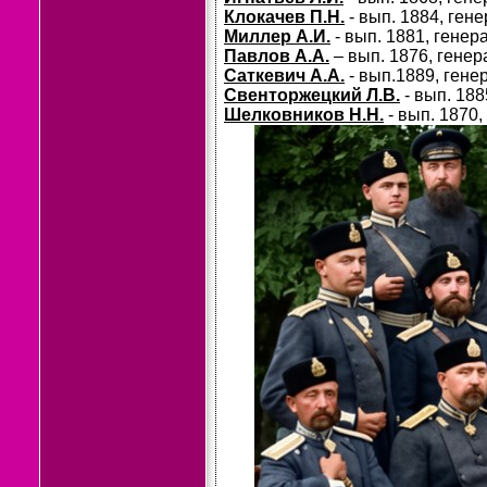
Клокачев П.Н.
- вып. 1884, ге
Миллер А.И.
- вып. 1881, генер
Павлов А.А.
– вып. 1876, гене
Саткевич А.А.
- вып.1889, гене
Свенторжецкий Л.В.
- вып. 18
Шелковников Н.Н.
- вып. 1870