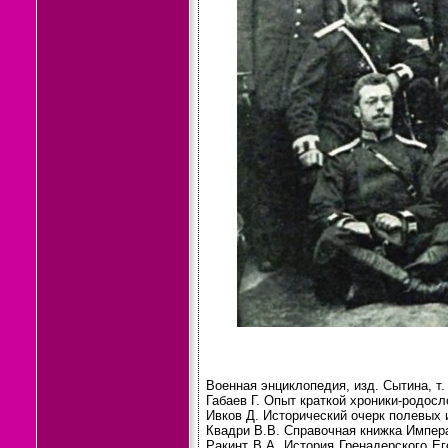
Военная энциклопедия, изд. Сытина, т. 
Габаев Г. Опыт краткой хроники-родосл
Ивков Д. Исторический очерк полевых и
Квадри В.В. Справочная книжка Импера
Ракинт В.А. История Гренадерского Ег