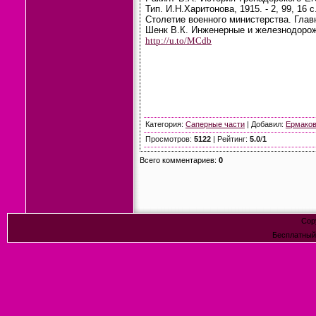
Тип. И.Н.Харитонова, 1915. - 2, 99, 16 с
Столетие военного министерства. Глав
Шенк В.К. Инженерные и железнодорожн
http://u.to/MCdb
Категория
:
Саперные части
|
Добавил
:
Ермако
Просмотров
:
5122
|
Рейтинг
:
5.0
/
1
Всего комментариев
:
0
Cop
Бесплатны