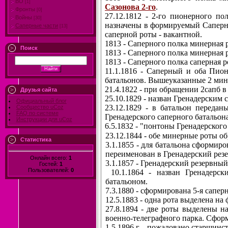
ВО
[1]
Сазонова 2-го
.
Фронты
[0]
27.12.1812 - 2-го пионерного п
Войны
[30]
назначены в формируемый Саперн
Саперные части
[13]
саперной роты - вакантной.
1813 - Саперного полка минерная
Поиск
1813 - Саперного полка минерная 
1813 - Саперного полка саперная 
11.1.1816 - Саперный и оба Пи
батальонов. Вышеуказанные 2 мин
21.4.1822 - при обращении 2сапб в
Друзья сайта
25.10.1829 - назван Гренадерским с
Официальный блог
23.12.1829 - в батальон переда
Сообщество uCoz
FAQ по системе
Гренадерского саперного батальона
Инструкции для uCoz
6.5.1832 - "понтоны Гренадерског
23.12.1844 - обе минерные роты о
Статистика
3.1.1855 - для батальона сформир
переименован в Гренадерский рез
Онлайн всего:
1
3.1.1857 - Гренадерский резервны
Гостей:
1
Пользователей:
0
10.1.1864 - назван Гренадерс
батальоном.
7.3.1880 - сформирована 5-я саперн
12.5.1883 - одна рота выделена на
27.8.1894 - две роты выделены н
военно-телеграфного парка. Сфор
1.5.1896 г. - пожаловано старшинств