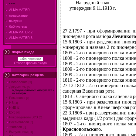
Нагрудный знак
* * *
утвержден 9.11.1913 г.
ALMA MATER
содержание
выпуски
библиотека
27.2.1797 - при сформировании п
ALMA MATER 2
пионерная рота майора
Левицкого
ALMA MATER 3
15.6.1803 - при разделении пион
минерную и названа 2-го пионерн
1805 - 2-го пионерного полка мин
Форма входа
1808 - 2-го пионерного полка мин
Войти через uID
1809 - 2-го пионерного полка мине
Старая форма входа
1809 - 2-го пионерного полка мин
1809 - 2-го пионерного полка мин
Категории раздела
1810 - 2-го пионерного полка мин
Оглавление
[3]
27.12.1812 - 2-го пионерного полк
Документы
[5]
саперная Вакантная рота.
о документальных материалах и
их авторах
1813 - Саперного полка саперная 
Романовы
[0]
15.6.1803 - при разделении пион
ИВ
[4]
сформирована в Киеве шефская ро
НИВ
[1]
22.3.1806 - при развертывании пио
ВУЗ
[0]
Руководители ВУЗ
выделила кадр (1/2 роты) для сф
[0]
Воспитатели
[0]
1807 - 2-го пионерного полка ми
Учителя
[0]
Краснопольского
.
Выпускники
[11]
1809 - 2-го пионерного полка м