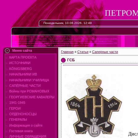
ПЕТРОМ
Понедельник, 10.08.2026, 12:49
Меню сайта
Главная
»
Статьи
»
Саперные части
КАРТА ПРОЕКТА
ГСБ
ИСТОЧНИКИ
KÖNIGSBERG
НАЧАЛЬНИКИ ИВ
НАЧАЛЬНИКИ УЧИЛИЩА
САПЁРНЫЕ ЧАСТИ
Войны при РОМАНОВЫХ
ГЕОРГИЕВСКИЕ КАВАЛЕРЫ
1941-1945
ГЕРОИ
ОРДЕНОНОСЦЫ
ГЕНЕРАЛЫ
Информация о сайте
Гостевая книга
Дисл
ЛИЧНЫЕ ОБРАЩЕНИЯ