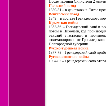
После падения Силистрии 2 минерн
Польский поход
1830-31 – в действиях в Литве пр
Венгерский поход
1849 – в составе Гренадерского ко
Крымская война
1853-56 – Гренадерский сапб в во
потом в Николаев, где производи
рез.сапб участвовал в произво
откомандирован от Гренадерского
Новгородской губернии.
Русско-турецкая война
1877-78 – Гренадерский сапб прибы
Русско-японская война
1904-05 – Гренадерский сапб отпр