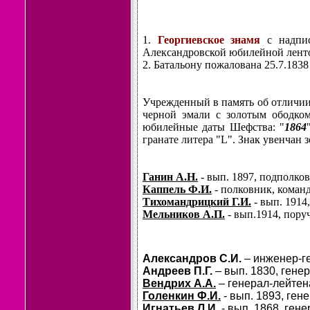
1.
Георгиевское знамя
с надпи
Александровской юбилейной лентой. В
2. Батальону пожалована 25.7.1838 
Учрежденный в память об отличии 
черной эмали с золотым ободком
юбилейные даты Шефства: "
1864
гранате литера "L". Знак увенчан
Ганин А.Н.
- вып. 1897, подполко
Каппель Ф.И.
- полковник, команди
Тихомандрицкий Г.И.
- вып. 1914
Мельников А.П.
- вып.1914, поруч
Александров С.И.
– инженер-г
Андреев П.Г.
– вып. 1830, гене
Вендрих А.А.
– генерал-лейтен
Голенкин Ф.И.
- вып. 1893, ге
Игнатьев Л.И.
- вып. 1868, ген