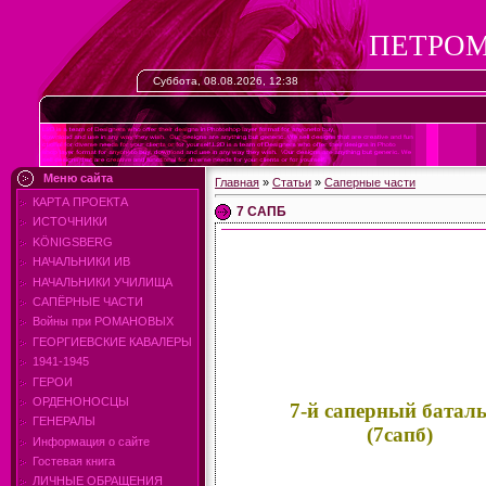
ПЕТРОМ
Суббота, 08.08.2026, 12:38
Меню сайта
Главная
»
Статьи
»
Саперные части
КАРТА ПРОЕКТА
7 САПБ
ИСТОЧНИКИ
KÖNIGSBERG
НАЧАЛЬНИКИ ИВ
НАЧАЛЬНИКИ УЧИЛИЩА
САПЁРНЫЕ ЧАСТИ
Войны при РОМАНОВЫХ
ГЕОРГИЕВСКИЕ КАВАЛЕРЫ
1941-1945
ГЕРОИ
ОРДЕНОНОСЦЫ
7-й саперный батал
ГЕНЕРАЛЫ
(7сапб)
Информация о сайте
Гостевая книга
ЛИЧНЫЕ ОБРАЩЕНИЯ