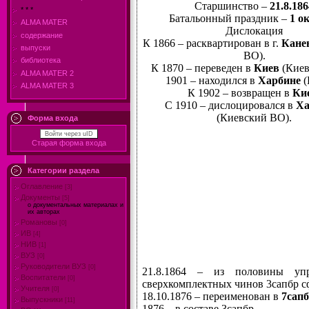
Старшинство –
21.8.186
* * *
Батальонный праздник –
1 о
ALMA MATER
Дислокация
содержание
К 1866 – расквартирован в г.
Кане
выпуски
ВО).
библиотека
К 1870 – переведен в
Киев
(Киев
ALMA MATER 2
1901 – находился в
Харбине
(
ALMA MATER 3
К 1902 – возвращен в
Ки
С 1910 – дислоцировался в
Ха
(Киевский ВО).
Форма входа
Войти через uID
Старая форма входа
Категории раздела
Оглавление
[3]
Документы
[5]
о документальных материалах и
их авторах
Романовы
[0]
ИВ
[4]
НИВ
[1]
ВУЗ
[0]
Руководители ВУЗ
[0]
21.8.1864 – из половины упр
Воспитатели
[0]
сверхкомплектных чинов 3сапбр с
Учителя
[0]
18.10.1876 – переименован в
7сапб
Выпускники
[11]
1876 – в составе 3сапбр.