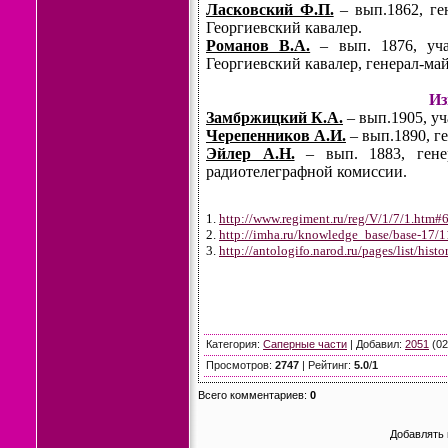
Ласковский Ф.П.
– вып.1862, г
Георгиевский кавалер.
Романов В.А.
– вып. 1876, учас
Георгиевский кавалер, генерал-май
Из
Замбржицкий К.А.
– вып.1905, у
Черепенников А.И.
– вып.1890, г
Эйлер А.Н.
– вып. 1883, генер
радиотелеграфной комиссии.
1.
http://www.regiment.ru/reg/V/1/7/1.htm#
2.
http://imha.ru/knowledge_base/base-17/
3.
http://antologifo.narod.ru/pages/list/hist
Категория
:
Саперные части
|
Добавил
:
2051
(02
Просмотров
:
2747
|
Рейтинг
:
5.0
/
1
Всего комментариев
:
0
Добавлять 