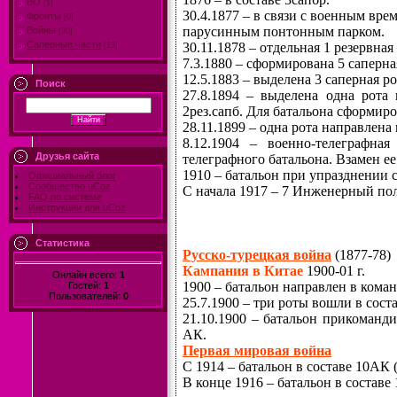
ВО
[1]
30.4.1877 – в связи с военным вре
Фронты
[0]
парусинным понтонным парком.
Войны
[30]
Саперные части
30.11.1878 – отдельная 1 резервна
[13]
7.3.1880 – сформирована 5 саперна
12.5.1883 – выделена 3 саперная р
Поиск
27.8.1894 – выделена одна рота
2рез.сапб. Для батальона сформиро
28.11.1899 – одна рота направлен
8.12.1904 – военно-телеграфна
Друзья сайта
телеграфного батальона. Взамен е
1910 – батальон при упразднении 
Официальный блог
Сообщество uCoz
С начала 1917 – 7 Инженерный пол
FAQ по системе
Инструкции для uCoz
Статистика
Русско-турецкая война
(1877-78)
Кампания в Китае
1900-01 г.
Онлайн всего:
1
1900 – батальон направлен в ком
Гостей:
1
Пользователей:
0
25.7.1900 – три роты вошли в сост
21.10.1900 – батальон прикоманд
АК.
Первая мировая война
С 1914 – батальон в составе 10АК
В конце 1916 – батальон в составе