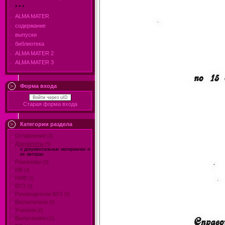
* * *
ALMA MATER
содержание
выпуски
библиотека
ALMA MATER 2
ALMA MATER 3
Форма входа
Войти через uID
Старая форма входа
Категории раздела
Оглавление
[3]
Документы
[5]
о документальных материалах и
их авторах
Романовы
[0]
ИВ
[4]
НИВ
[1]
ВУЗ
[0]
Руководители ВУЗ
[0]
Воспитатели
[0]
Учителя
[0]
Выпускники
[11]