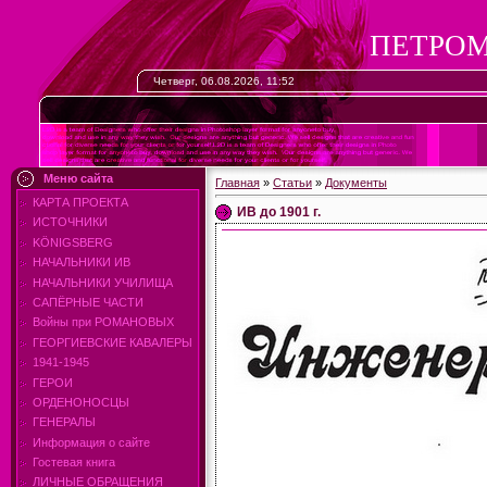
ПЕТРОМ
Четверг, 06.08.2026, 11:52
Меню сайта
Главная
»
Статьи
»
Документы
КАРТА ПРОЕКТА
ИВ до 1901 г.
ИСТОЧНИКИ
KÖNIGSBERG
НАЧАЛЬНИКИ ИВ
НАЧАЛЬНИКИ УЧИЛИЩА
САПЁРНЫЕ ЧАСТИ
Войны при РОМАНОВЫХ
ГЕОРГИЕВСКИЕ КАВАЛЕРЫ
1941-1945
ГЕРОИ
ОРДЕНОНОСЦЫ
ГЕНЕРАЛЫ
Информация о сайте
Гостевая книга
ЛИЧНЫЕ ОБРАЩЕНИЯ