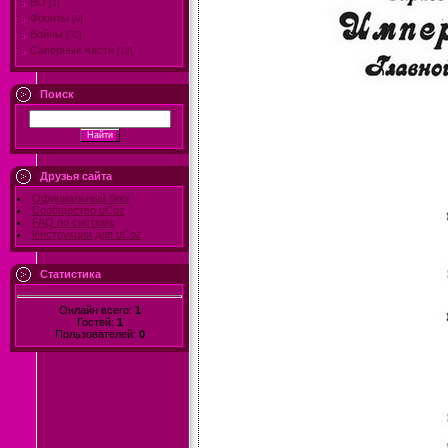
ВО
[1]
Фронты
[0]
Войны
[30]
Саперные части
[13]
Поиск
Друзья сайта
Официальный блог
Сообщество uCoz
FAQ по системе
Инструкции для uCoz
Статистика
Онлайн всего:
1
Гостей:
1
Пользователей:
0