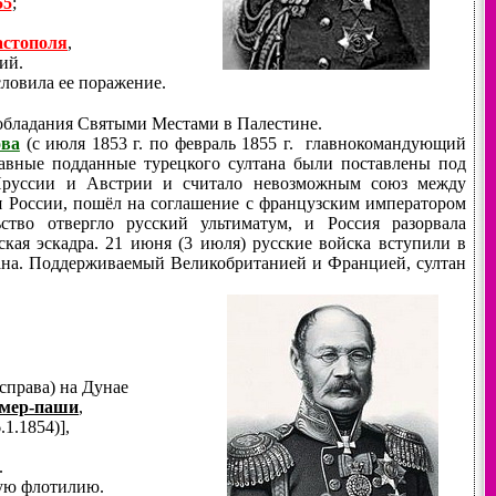
55
;
астополя
,
ий.
словила ее поражение.
 обладания Святыми Местами в Палестине.
ва
(с июля 1853 г. по февраль 1855 г. главнокомандующий
авные подданные турецкого султана были поставлены под
у Пруссии и Австрии и считало невозможным союз между
ия России, пошёл на соглашение с французским императором
ство отвергло русский ультиматум, и Россия разорвала
кая эскадра. 21 июня (3 июля) русские войска вступили в
ана. Поддерживаемый Великобританией и Францией, султан
справа) на Дунае
мер-паши
,
.1.1854)],
.
ую флотилию.