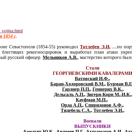
a_vojjna.html
 1854 г
.
не Севастополя (1854-55) руководил
Тотлебен Э.И.
....по по
блестящих рекогносцировок и выработал план атаки укреп
вый русский офицер
Мельников А.В.
, мастерство которого бы
Стали
ГЕОРГИЕВСКИМИ КАВАЛЕРАМ
Ватовский И.Ф.
,
Баран-Ходоровский В.М.
,
Бурман В.Е
Гарднер П.П.
,
Геннерих В.К.
,
Дельсаль А.П.
,
Зигерн-Корн М.-И.К.
Кауфман М.П.
,
Орда А.П.
,
Спиридонов А.Ф.
,
Тидебель С.А.
,
Тотлебен Э.И.
,
Воевали
ВЫПУСКНИКИ
Амелунг Ю.К.
,
Андреев П.Г.
,
Ахшарумов А.И.
,
Ах