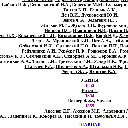
Бабков И.Ф.
,
Бениславский И.А.
,
Боресков М.М.
,
Бульмерин
Ганзен К.П.
,
Герцык А.К.
,
Ден В.И.
,
Духновский Ю.И.
,
Зейме Ф.А.
,
Зельгейм Н.Г.
,
Житков М.И.
,
Жуков В.П.
,
Жураковский 
Иванов П.С.
,
Икорников Н.И.
,
Ильин П.
нс Л.Х.
,
Коваленский П.П.
,
Козлянинов П.Ф.
,
Корф Н.Д.
,
Кра
Леер Г.А.
,
Мровинский К.И.
,
Нат А.А.
,
Нейман
Ордынский И.И.
,
Орловский Н.О.
,
Павлов П.П.
,
Пол
Рейтлингер А.И.
,
Рерберг П.Ф.
,
Родионов В.А.
,
Ром
ргольм К.Э.
,
Семчевский А.К.
,
Скворцов А.М.
,
Сорокин А.Ф.
лятников А.А.
,
Тилло Э.И.
,
Третесский И.И.
,
Услар П.К.
,
Фро
Шателен В.А.
,
Шванебах Б.А.
,
Штальман Н.К.
,
Ш
Эвертц Э.И.
,
Яхонтов В.А.
,
УБИТЫ
1853
Розен Г.
1854
Вагнер Ф.Ф.
, Урусов
1855
Аксенов Д.Г.
,
Аксенов М.Г.
,
Алалыкин А
А.Г.
,
Зацепин Н.К.
, Кокорев В.,
Насакин В.Н.
,
Небольсин Е.А.
,
ГЛАВНАЯ