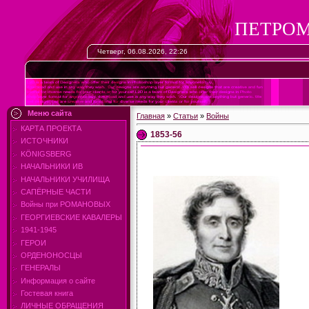
ПЕТРОМ
Четверг, 06.08.2026, 22:26
Меню сайта
Главная
»
Статьи
»
Войны
КАРТА ПРОЕКТА
1853-56
ИСТОЧНИКИ
KÖNIGSBERG
НАЧАЛЬНИКИ ИВ
НАЧАЛЬНИКИ УЧИЛИЩА
САПЁРНЫЕ ЧАСТИ
Войны при РОМАНОВЫХ
ГЕОРГИЕВСКИЕ КАВАЛЕРЫ
1941-1945
ГЕРОИ
ОРДЕНОНОСЦЫ
ГЕНЕРАЛЫ
Информация о сайте
Гостевая книга
ЛИЧНЫЕ ОБРАЩЕНИЯ