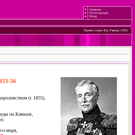
Главная
Регистрация
Вход
Приветствую Вас
Гость
|
RSS
853-56
оролевством (с 1855).
еды на Кавказе,
е;
го моря,