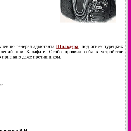
ручению генерал-адъютанта
Шильдера
, под огнём турецких
лений при Калафате. Особо проявил себя в устройстве
ло признано даже противником.
И
.
,
,
шарумов В.И.
,