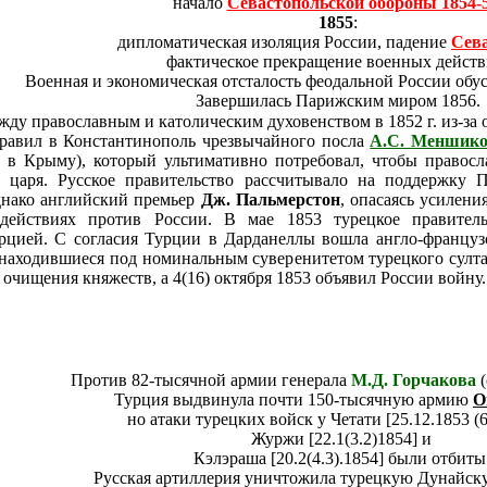
начало
Севастопольской обороны 1854-
1855
:
дипломатическая изоляция России, падение
Сев
фактическое прекращение военных действ
Военная и экономическая отсталость феодальной России обу
Завершилась Парижским миром 1856.
жду православным и католическим духовенством в 1852 г. из-за
равил в Константинополь чрезвычайного посла
А.С. Меншико
в Крыму), который ультимативно потребовал, чтобы правосл
го царя. Русское правительство рассчитывало на поддержк
нако английский премьер
Дж. Пальмерстон
, опасаясь усилен
действиях против России. В мае 1853 турецкое правитель
цией. С согласия Турции в Дарданеллы вошла англо-французс
находившиеся под номинальным суверенитетом турецкого султ
л очищения княжеств, а 4(16) октября 1853 объявил России войну.
Против 82-тысячной армии генерала
М.Д. Горчакова
(
Турция выдвинула почти 150-тысячную армию
О
но атаки турецких войск у Четати [25.12.1853 (6
Журжи [22.1(3.2)1854] и
Кэлэраша [20.2(4.3).1854] были отбиты
Русская артиллерия уничтожила турецкую Дунайск