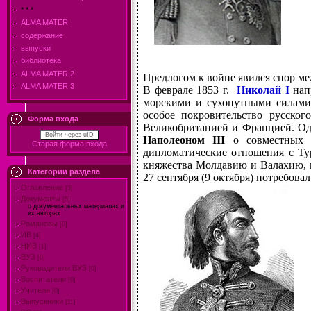
* * *
ALMA MATER
содержание
выпуски
библиотека
ALMA MATER 2
Предлогом к войне явился спор ме
ALMA MATER 3
В феврале 1853 г.
Николай I
нап
морскими и сухопутными силами 
особое покровительство русско
Форма входа
Великобританией и Францией. Од
Войти через uID
Наполеоном III
о совместных 
Старая форма входа
дипломатические отношения с Тур
княжества Молдавию и Валахию, 
Категории раздела
27 сентября (9 октября) потребова
Оглавление
[3]
Документы
[5]
о документальных материалах и
их авторах
Романовы
[0]
ИВ
[4]
НИВ
[1]
ВУЗ
[0]
Руководители ВУЗ
[0]
Воспитатели
[0]
Учителя
[0]
Выпускники
[11]