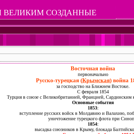
 ВЕЛИКИМ СОЗДАННЫЕ
Восточная война
первоначально
Русско-турецкая (
Крымская
) война 1
за господство на Ближнем Востоке.
С февраля 1854
Турция в союзе с Великобританией, Францией, Сардинским к
Основные события
1853
:
вступление русских войск в Молдавию и Валахию, поб
уничтожение турецкого флота при Синоп
1854
:
высадка союзников в Крыму, блокада Балтийско