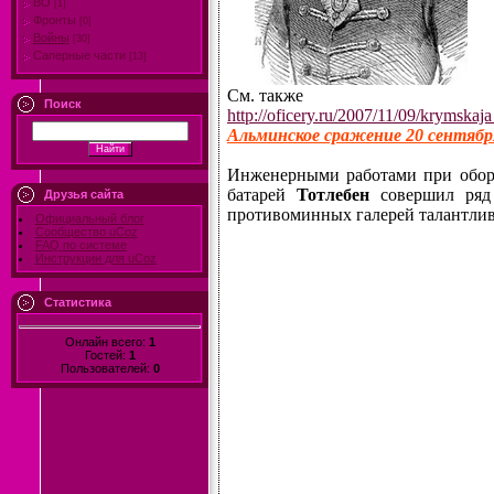
ВО
[1]
Фронты
[0]
Войны
[30]
Саперные части
[13]
См. также
Поиск
http://oficery.ru/2007/11/09/krymskaj
Альминское сражение 20 сентября
Инженерными работами при оборо
батарей
Тотлебен
совершил ряд 
Друзья сайта
противоминных галерей талантли
Официальный блог
Сообщество uCoz
FAQ по системе
Инструкции для uCoz
Статистика
Онлайн всего:
1
Гостей:
1
Пользователей:
0