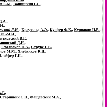
г Е.М.
,
Войницкий Г.С.
,
Д.А.
,
И.
,
евский Я.И.
,
Краузольд А.Э.
,
Купфер Ф.К.
,
Курнаков Н.В.
,
 Ф.-М.И.
,
итковский В.Г.
,
ановский Д.И.
,
,
Столпаков Н.А.
,
Струве Г.Е.
,
лов М.М.
,
Хлебников К.Д.
,
лейфер Г.И.
,
.Г.
,
Старицкий С.П.
,
Фащевский М.А.
,