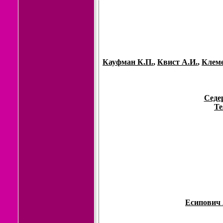
Кауфман К.П.
,
Квист А.И.
,
Клеме
Седе
Те
Есипович 