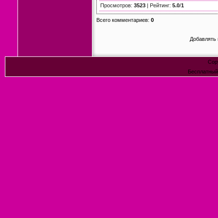
Просмотров
:
3523
|
Рейтинг
:
5.0
/
1
Всего комментариев
:
0
Добавлять 
Cop
Бесплатны