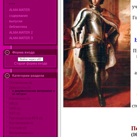
* * *
уч
ALMA MATER
содержание
Го
выпуски
библиотека
ALMA MATER 2
ALMA MATER 3
П
Форма входа
Войти через uID
Старая форма входа
а
Категории раздела
Оглавление
[3]
Документы
[5]
о документальных материалах и
их авторах
Романовы
[0]
ИВ
[4]
ст
НИВ
[1]
ВУЗ
[0]
Руководители ВУЗ
[0]
Воспитатели
[0]
П
Учителя
[0]
Выпускники
[11]
(1