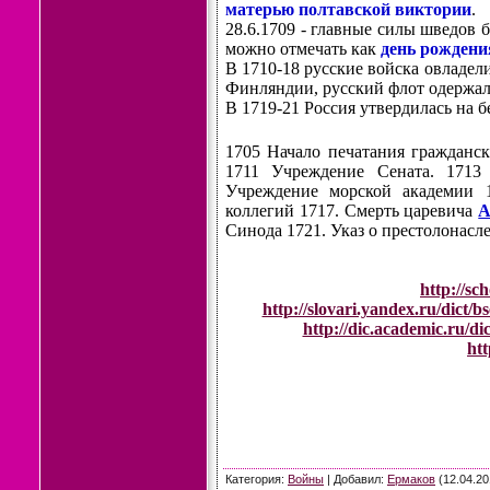
матерью полтавской виктории
.
28.6.1709 - главные силы шведов
можно отмечать как
день рождени
В 1710-18 русские войска овладел
Финляндии, русский флот одержа
В 1719-21 Россия утвердилась на б
1705 Начало печатания гражданс
1711 Учреждение Сената. 171
Учреждение морской академии 1
коллегий 1717. Смерть царевича
А
Синода 1721. Указ о престолонасл
http://sc
http://slovari.yandex.ru/dict/b
http://dic.academic.ru/di
htt
Категория
:
Войны
|
Добавил
:
Ермаков
(12.04.20