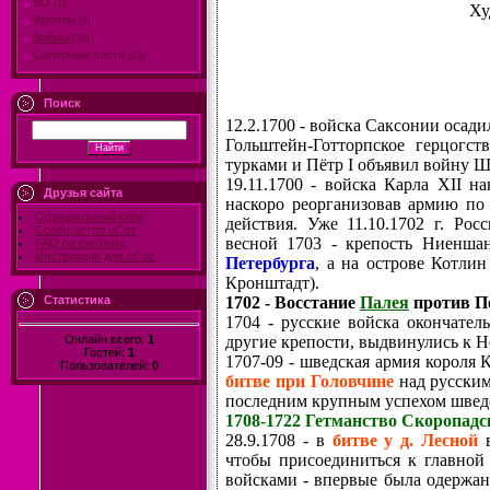
ВО
[1]
Ху
Фронты
[0]
Войны
[30]
Саперные части
[13]
Поиск
12.2.1700 - войска Саксонии осади
Гольштейн-Готторпское герцогс
турками и Пётр I объявил войну Ш
19.11.1700 - войска Карла XII 
Друзья сайта
наскоро реорганизовав армию по 
Официальный блог
действия. Уже 11.10.1702 г. Рос
Сообщество uCoz
весной 1703 - крепость Ниенша
FAQ по системе
Инструкции для uCoz
Петербурга
, а на острове Котлин
Кронштадт).
Статистика
1702 - Восстание
Палея
против П
1704 - русские войска окончател
Онлайн всего:
1
другие крепости, выдвинулись к Н
Гостей:
1
1707-09 - шведская армия короля К
Пользователей:
0
битве при Головчине
над русски
последним крупным успехом швед
1708-1722 Гетманство Скоропадс
28.9.1708 - в
битве у д. Лесной
в
чтобы присоединиться к главной
войсками - впервые была одержан