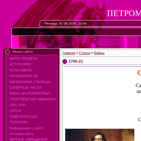
ПЕТРОМ
Пятница, 07.08.2026, 13:04
Меню сайта
Главная
»
Статьи
»
Войны
КАРТА ПРОЕКТА
1700-21
ИСТОЧНИКИ
KÖNIGSBERG
С
НАЧАЛЬНИКИ ИВ
НАЧАЛЬНИКИ УЧИЛИЩА
Са
САПЁРНЫЕ ЧАСТИ
ц
Войны при РОМАНОВЫХ
ГЕОРГИЕВСКИЕ КАВАЛЕРЫ
1941-1945
ГЕРОИ
ОРДЕНОНОСЦЫ
С
ГЕНЕРАЛЫ
Информация о сайте
Гостевая книга
ЛИЧНЫЕ ОБРАЩЕНИЯ